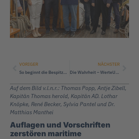
VORIGER
NÄCHSTER
So beginnt die Bespitzelung von Familien, das erinnert fatal an die DDR
Die Wahrheit – WerteUnion Sachsen fordert vollständige Aufarbeitung der Ereignisse in Chemnitz 2018
Auf dem Bild v.l.n.r.: Thomas Popp, Antje Zibell,
Kapitän Thomas herold, Kapitän AD. Lothar
Knöpke, René Becker, Sylvia Pantel und Dr.
Matthias Manthei
Auflagen und Vorschriften
zerstören maritime