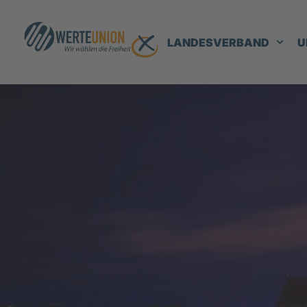
LANDESVERBAND
U