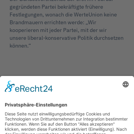
gegründeten Partei bekräftigte frühere
Festlegungen, wonach die WerteUnion keine
Brandmauern errichten werde: „Wir
kooperieren mit jeder Partei, mit der wir
unsere liberal-konservative Politik durchsetzen
können.“
Jetzt teilen
Facebook
Twitter
LinkedIn
Pinterest
WhatsApp
Telegram
XING
Email