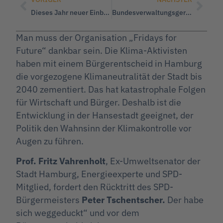
Dieses Jahr neuer Einbürgerungsrekord – der große Schritt in die Islamisierung?
Bundesverwaltungsgericht gibt Klägerin gegen den ÖRR recht
Man muss der Organisation „Fridays for
Future“ dankbar sein. Die Klima-Aktivisten
haben mit einem Bürgerentscheid in Hamburg
die vorgezogene Klimaneutralität der Stadt bis
2040 zementiert. Das hat katastrophale Folgen
für Wirtschaft und Bürger. Deshalb ist die
Entwicklung in der Hansestadt geeignet, der
Politik den Wahnsinn der Klimakontrolle vor
Augen zu führen.
Prof. Fritz Vahrenholt
, Ex-Umweltsenator der
Stadt Hamburg, Energieexperte und SPD-
Mitglied, fordert den Rücktritt des SPD-
Bürgermeisters
Peter Tschentscher.
Der habe
sich weggeduckt“ und vor dem