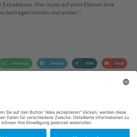
 Extraklasse. Hier muss auf allen Ebenen eine
es beitragen können und wollen.“
WhatsApp
Telegram
XING
Email
KONTAKT
IMPRESSUM
DATENSCHUTZHINWEISE