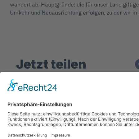
wandert ab. Hauptgründe: die für unser Land gifti
Umkehr und Neuausrichtung erfolgen, zu der wir in
Jetzt teilen