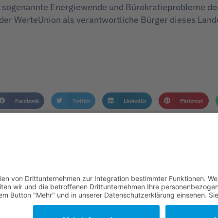
ge sogenannte Energiewende und Bürokratieprobleme der
 der WerteUnion als verantwortliche Bürger dieses Land
Facebook
Twitter
LinkedIn
Pinterest