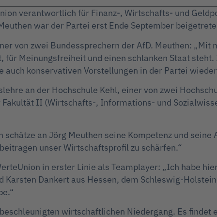
Union verantwortlich für Finanz-, Wirtschafts- und Geldp
euthen war der Partei erst Ende September beigetrete
iner von zwei Bundessprechern der AfD. Meuthen: „Mit 
eit, für Meinungsfreiheit und einen schlanken Staat ste
e auch konservativen Vorstellungen in der Partei wieder
lehre an der Hochschule Kehl, einer von zwei Hochschul
Fakultät II (Wirtschafts-, Informations- und Sozialwis
chätze an Jörg Meuthen seine Kompetenz und seine Auf
eitragen unser Wirtschaftsprofil zu schärfen.“
 WerteUnion in erster Linie als Teamplayer: „Ich habe h
und Karsten Dankert aus Hessen, dem Schleswig-Holstei
be.“
beschleunigten wirtschaftlichen Niedergang. Es findet ei