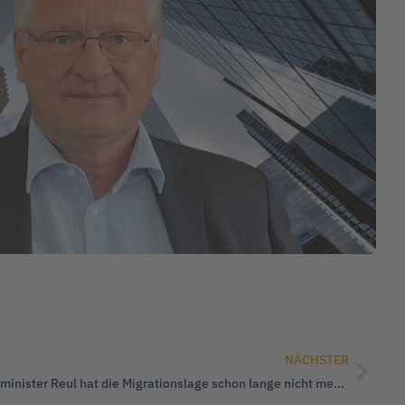
NÄCHSTER
Hans-Georg Maaßen: „NRW-Innenminister Reul hat die Migrationslage schon lange nicht mehr im Griff!“