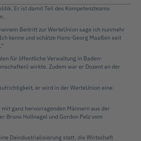
olitik. Er ist damit Teil des Kompetenzteams
n.
meinem Beitritt zur WerteUnion sage ich nunmehr
ht. Ich kenne und schätze Hans-Georg Maaßen seit
.“
en für öffentliche Verwaltung in Baden-
senschaften) wirkte. Zudem war er Dozent an der
richtigkeit, er wird in der WerteUnion eine
ier mit ganz hervorragenden Männern aus der
ner Bruno Hollnagel und Gordon Pelz vom
ne Deindustrialisierung statt, die Wirtschaft