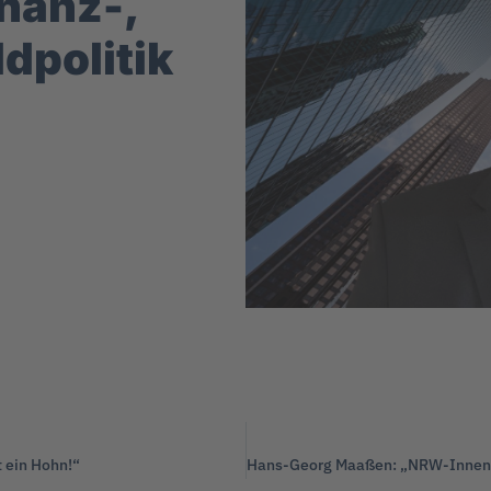
inanz-,
dpolitik
 ein Hohn!“