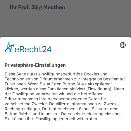
Ihr Prof. Jörg Meuthen
Jetzt teilen
Facebook
Twitter
LinkedIn
Pinterest
WhatsApp
Telegram
XING
Email