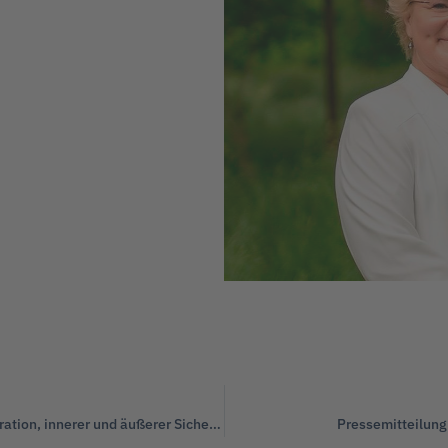
Diskussionsabend mit der WertUnion zu Migration und Integration, innerer und äußerer Sicherheit sowie Jugend und Familie
Pressemitteilung