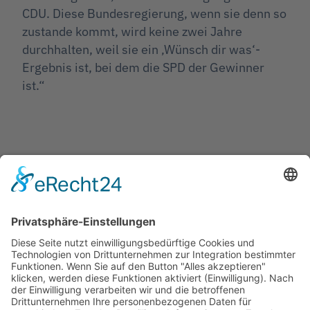
CDU. Diese Bundesregierung, wenn sie denn so
zustande kommt, wird keine zwei Jahre
durchhalten, weil sie ein ‚Wünsch dir was‘-
Ergebnis ist, bei dem die SPD der Gewinner
ist.“
Jetzt teilen
Facebook
Twitter
LinkedIn
Pinterest
WhatsApp
Telegram
XING
Email