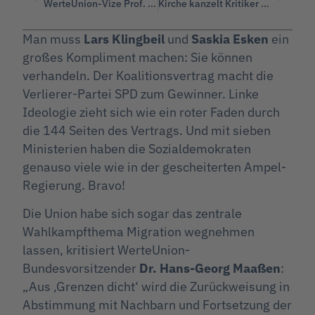
WerteUnion-Vize Prof. Jörg Meuthen: Alle Zölle auf Null setzen!
Kirche kanzelt Kritiker der Massenmigration ab
Man muss
Lars Klingbeil
und
Saskia Esken
ein
großes Kompliment machen: Sie können
verhandeln. Der Koalitionsvertrag macht die
Verlierer-Partei SPD zum Gewinner. Linke
Ideologie zieht sich wie ein roter Faden durch
die 144 Seiten des Vertrags. Und mit sieben
Ministerien haben die Sozialdemokraten
genauso viele wie in der gescheiterten Ampel-
Regierung. Bravo!
Die Union habe sich sogar das zentrale
Wahlkampfthema Migration wegnehmen
lassen, kritisiert WerteUnion-
Bundesvorsitzender
Dr. Hans-Georg Maaßen
:
„Aus ‚Grenzen dicht‘ wird die Zurückweisung in
Abstimmung mit Nachbarn und Fortsetzung der