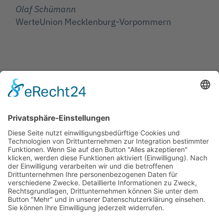
Olaf Schümann
WerteUnion Mecklenburg-Vorpommern
Jetzt teilen
Facebook
Twitter
LinkedIn
Pinterest
WhatsApp
Telegram
XING
Email