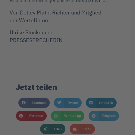
besetzt wird.
Richtern und weniger politisch
Von Detlev Plath, Richter und Mitglied
der WerteUnion
Ulrike Stockmann
PRESSESPRECHERIN
Jetzt teilen
Facebook
Twitter
LinkedIn
Pinterest
WhatsApp
Telegram
XING
Email