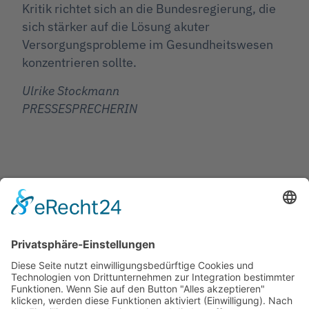
Kritik richtet sich an die Bundesregierung, die
sich stärker auf die Lösung akuter
Versorgungsprobleme im Gesundheitswesen
konzentrieren sollte.
Ulrike Stockmann
PRESSESPRECHERIN
Jetzt teilen
Facebook
Twitter
LinkedIn
Pinterest
WhatsApp
Telegram