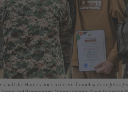
ss hält die Hamas noch in ihrem Tunnelsystem gefangen
Fotos und Propaganda-Videos zeigen. Auch Friedrich Me
u befreien? Die angeblich massive Unterernährung der 