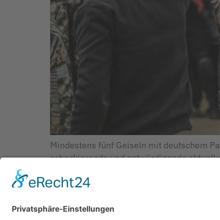
Mindestens fünf Geiseln mit deutschem Pa
schockierende und entwürdigende aktuelle 
unternimmt die Bundesregierung, um sie z
höhere […]