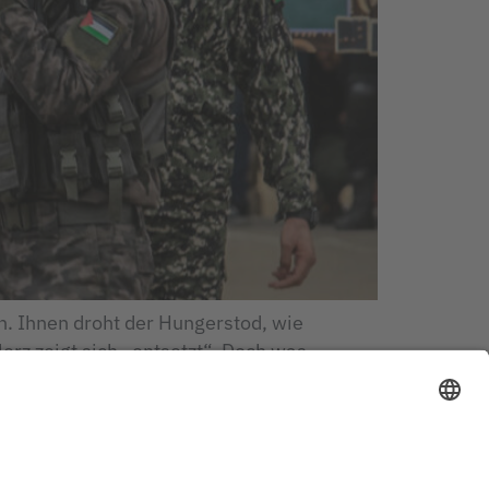
. Ihnen droht der Hungerstod, wie
rz zeigt sich „entsetzt“. Doch was
Menschen in Gaza hat für sie erkennbar