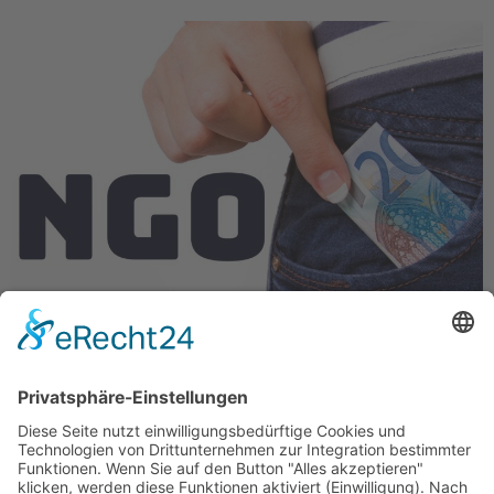
Sie heißen „Omas gegen Rechts“, Campact,
Correctiv, Amadeo Antonio Stiftung, HateAid, aber
auch BUND. Sie nennen sich Nicht-
Regierungsorganisationen. Jetzt wollen CDU/CSU
wissen, mit wie viel Geld die Regierung sie
unterstützt und ob sie sich politisch neutral