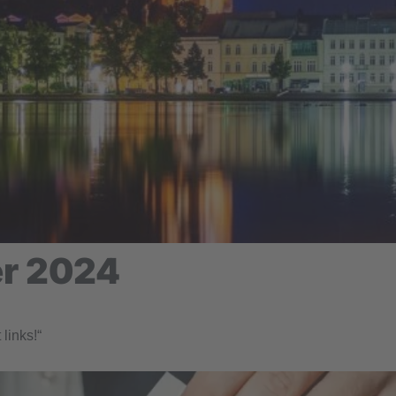
er 2024
inks!“