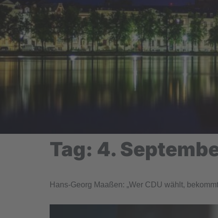
Tag:
4. Septemb
Hans-Georg Maaßen: „Wer CDU wählt, bekommt l